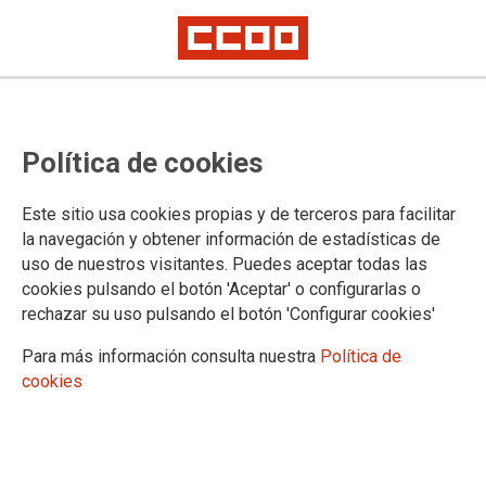
Ayuso inyecta millones de euros
Política de cookies
en Quirón desde que gobierna, y
propicia la explotación del
Este sitio usa cookies propias y de terceros para facilitar
personal en sus 3 hospitales
la navegación y obtener información de estadísticas de
uso de nuestros visitantes. Puedes aceptar todas las
concesionados
cookies pulsando el botón 'Aceptar' o configurarlas o
rechazar su uso pulsando el botón 'Configurar cookies'
Desvían pruebas, cirugías y atención sanitaria desde los hospitales de
gestión pública pura a hospitales concesionados, privados y filiales del
Para más información consulta nuestra
Política de
Grupo Quirón
cookies
El presupuesto para pagar a Quirón se ha disparado desde que gobierna
Ayuso y las condiciones laborales de las plantillas están bajo mínimos y
al borde del colapso
Las cuentas de resultados en los hospitales públicos
concesionados de la Comunidad de Madrid que gestiona