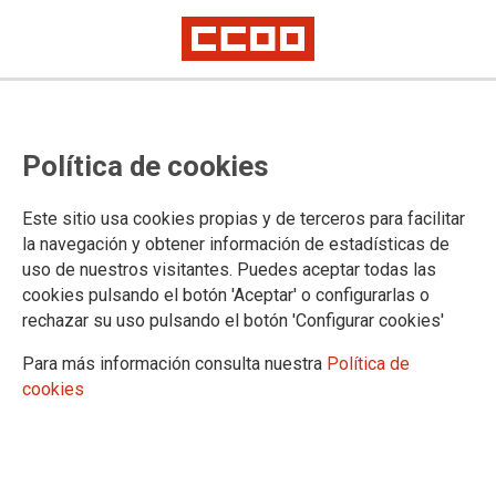
CCOO denuncia que Madrid no
Política de cookies
incentiva la realización de
mamografías en la sanidad
Este sitio usa cookies propias y de terceros para facilitar
pública y provoca la derivación a
la navegación y obtener información de estadísticas de
uso de nuestros visitantes. Puedes aceptar todas las
la privada
cookies pulsando el botón 'Aceptar' o configurarlas o
rechazar su uso pulsando el botón 'Configurar cookies'
El Hospital Ramón y Cajal realiza 21 mamografías por día laborable,
mientras que el Hospital Rey Juan Carlos (Quirón) alcanza las 180
Para más información consulta nuestra
Política de
mamografías diarias
cookies
En 2023 -últimos datos oficiales- Ramón y Cajal realizó 15.651
mamografías para una población de 606.454 y el Rey Juan Carlos
efectuó 44.709, para 180.00 habitantes
CCOO Sanidad Madrid considera que la Comunidad de
Madrid no incentiva la realización de mamografías en la