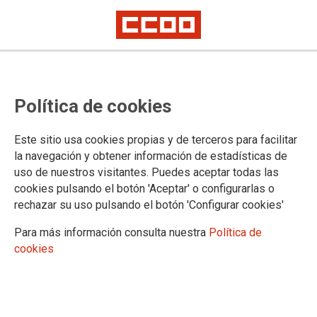
Política de cookies
Este sitio usa cookies propias y de terceros para facilitar
FSSCCOO-CYL destapa, a través de
la navegación y obtener información de estadísticas de
uso de nuestros visitantes. Puedes aceptar todas las
una encuesta, la INSATISFACCIÓN
cookies pulsando el botón 'Aceptar' o configurarlas o
de las y los trabajadores de Sacyl
rechazar su uso pulsando el botón 'Configurar cookies'
con la comida que la Gerencia
Para más información consulta nuestra
Política de
cookies
Regional de Salud les proporciona
El 24 de marzo de 2025 la Federación de Sanidad y Sectores
sociosanitarios de CCOO de Castilla y León presentó ante