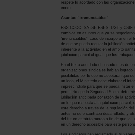
respete lo acordado con las organizacione
enero.
Asuntos “irrenunciables”
FSS-CCOO, SATSE-FSES, UGT y CSIF han 
cambios en asuntos que ya se negociaro
“irrenunciables”, caso de incorporar en el 
de que se pueda regular la jubilación anti
inherente a la actividad en el ámbito sanit
jubilación parcial al igual que los trabajad
En el texto acordado el pasado mes de ene
organizaciones sindicales habían logrado 
posibilidad por lo que no aceptarán que s
un lado, el Ministerio debe elaborar el inf
imprescindible para que se pueda instar el
permitiría que la Seguridad Social determi
jubilación anticipada por razón de la activi
en lo que respecta a la jubilación parcial,
este derecho a través de la regulación de
antes no se encontraba desarrollado, y otr
del futuro estatuto marco a fin de que la j
en un derecho accesible para este persona
Los sindicatos han reclamado al Minister