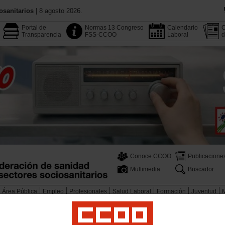
osanitarios
| 8 agosto 2026.
Portal de
Normas 13 Congreso
Calendario
C
Transparencia
FSS-CCOO
Laboral
d
Conoce CCOO
Publicacione
Multimedia
Buscador
Área Pública
Empleo
Profesionales
Salud Laboral
Formación
Juventud