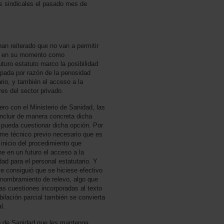
s sindicales el pasado mes de
reiterado que no van a permitir
n en su momento como
futuro estatuto marco la posibilidad
cipada por razón de la penosidad
ario, y también el acceso a la
ores del sector privado.
ro con el Ministerio de Sanidad, las
incluir de manera concreta dicha
e pueda cuestionar dicha opción. Por
orme técnico previo necesario que es
 inicio del procedimiento que
ne en un futuro el acceso a la
dad para el personal estatutario. Y
 se consiguió que se hiciese efectivo
l nombramiento de relevo, algo que
as cuestiones incorporadas al texto
ubilación parcial también se convierta
l.
io de Sanidad que les mantenga