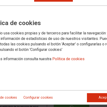
FACEB
 Ámbito no aceptarán ningún
TWITTE
s mejoras acordadas en el
tica de cookies
y del Estatuto Marco
io usa cookies propias y de terceros para facilitar la navegación
 información de estadísticas de uso de nuestros visitantes. Pu
de Sanidad se han reunido para abordar los últimos cambios que
z de las aportaciones que han realizado otros departamentos del
todas las cookies pulsando el botón 'Aceptar' o configurarlas o 
remisión al Consejo de Ministros.
pulsando el botón 'Configurar cookies'
 reiterado que no van a permitir cambios en asuntos que ya
unciables”, caso de incorporar en la Ley el derecho del
s información consulta nuestra
Política de cookies
ubilarse de manera anticipada y parcial.
 de cookies
Configurar cookies
Acep