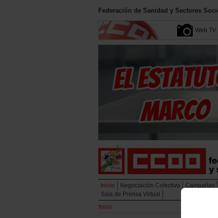
Federación de Sanidad y Sectores Soci
Web TV
Inicio
Negociación Colectiva
Campañas
Sala de Prensa Virtual
Inicio