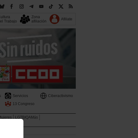
ultura
Zona
Afiliate
el Trabajo
afiliación
s
Servicios
Ciberactivismo
13 Congreso
Mujeres
LGTBIQAMás