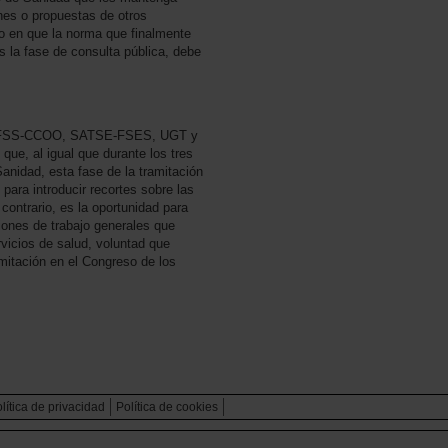
nes o propuestas de otros
o en que la norma que finalmente
s la fase de consulta pública, debe
es FSS-CCOO, SATSE-FSES, UGT y
que, al igual que durante los tres
anidad, esta fase de la tramitación
 para introducir recortes sobre las
contrario, es la oportunidad para
iones de trabajo generales que
rvicios de salud, voluntad que
amitación en el Congreso de los
lítica de privacidad
Política de cookies