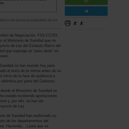
Marco del personal estatutario de los
 Ámbito de Negociación, FSS-CCOO,
al Ministerio de Sanidad que no
oyecto de Ley del Estatuto Marco del
alud que suponga un “paso atrás” en
enero.
 Sanidad se han reunido hoy para
rado el texto de la norma antes de su
r inicio de la fase de audiencia e
definitiva por parte del Gobierno.
, desde el Ministerio de Sanidad se
 ha estado recibiendo aportaciones
rno y, por ello, se han ido
royecto de Ley.
erio de Sanidad han reafirmado su
sto de los departamentos del
ial, Hacienda,…) para que se