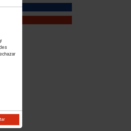
OOK
R
 y
edes
rechazar
tar