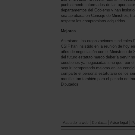
puntualmente informados de las aportacio
departamentos del Gobierno y han insistid
sea aprobada en Consejo de Ministros, tra
respetar los compromisos adquiridos.
Mejoras
Asimismo, las organizaciones sindical
CSIF han insistido en la reunión de hoy en 
años de negociación con el Ministerio de S
del futuro estatuto marco debería servir no
cuestiones ya negociadas sino que, por el 
seguir incorporando mejoras en las condic
comparte el personal estatutario de los se
manifiestan también para el periodo de tr
Diputados.
Mapa de la web
Contacta
Aviso legal
Po