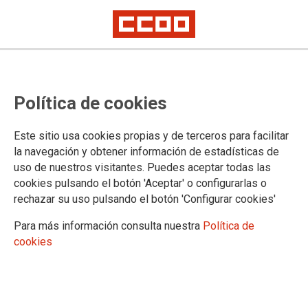
La FSS-CCOO llama a reforzar el
Política de cookies
internacionalismo sindical frente a
la ofensiva de la ultraderecha
Este sitio usa cookies propias y de terceros para facilitar
la navegación y obtener información de estadísticas de
uso de nuestros visitantes. Puedes aceptar todas las
La Federación de Sanidad y Sectores Sociosanitarios de
cookies pulsando el botón 'Aceptar' o configurarlas o
CCOO (FSS-CCOO) participó este martes en la conferencia
rechazar su uso pulsando el botón 'Configurar cookies'
internacional organizada por la Federación de Salud y Acción
Social de la Confédération Générale du Travail de Francia
Para más información consulta nuestra
Política de
(CGT) bajo el título “Los servicios públicos y la acción
cookies
sindical en Europa y a nivel internacional: un baluarte contra
la extrema derecha”.
13/03/2026.