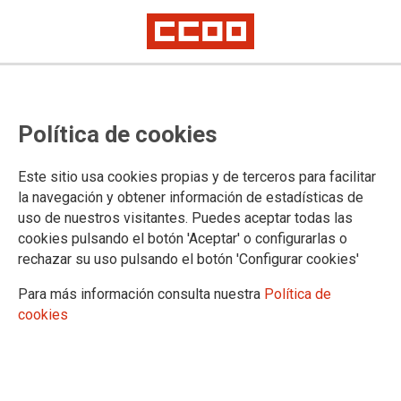
Las condiciones laborales no se
Política de cookies
deciden desde un despacho en la
calle Génova, se deciden en las
Este sitio usa cookies propias y de terceros para facilitar
comunidades autónomas donde
la navegación y obtener información de estadísticas de
uso de nuestros visitantes. Puedes aceptar todas las
se gobierna
cookies pulsando el botón 'Aceptar' o configurarlas o
rechazar su uso pulsando el botón 'Configurar cookies'
Las plantillas, las jornadas, los contratos, las sustituciones,
Para más información consulta nuestra
Política de
los complementos retributivos, la organización asistencial, el
cookies
refuerzo de la Atención Primaria y la reducción, o no, de la
jornada o de la temporalidad se deciden en las Comunidades
autónomas.
03/03/2026.