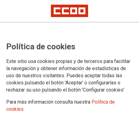
La FSS-CCOO conmemora el ‘Día
Política de cookies
Internacional de la Mujer y la Niña
en la Ciencia’
Este sitio usa cookies propias y de terceros para facilitar
la navegación y obtener información de estadísticas de
uso de nuestros visitantes. Puedes aceptar todas las
11/02/2026.
cookies pulsando el botón 'Aceptar' o configurarlas o
rechazar su uso pulsando el botón 'Configurar cookies'
La Federación de Sanidad y
Sectores Sociosanitarios (FSS-
Para más información consulta nuestra
Política de
CCOO) conmemora cada 11 de
cookies
febrero el Día Internacional de la
Mujer y la Niña en la Ciencia
visibilizando una realidad estructural:
la ciencia sigue teniendo brechas de
género profundas que limitan el