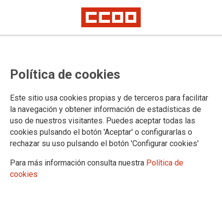
NOTA DE PRENSA
CCOO valora la apertura de la
Política de cookies
consulta pública del RD de
Formación Sanitaria Especializada
Este sitio usa cookies propias y de terceros para facilitar
la navegación y obtener información de estadísticas de
pero exige una reforma real que
uso de nuestros visitantes. Puedes aceptar todas las
cookies pulsando el botón 'Aceptar' o configurarlas o
garantice derechos y condiciones
rechazar su uso pulsando el botón 'Configurar cookies'
dignas al personal residente
Para más información consulta nuestra
Política de
cookies
La Federación de Sanidad y Sectores Sociosanitarios de
CCOO (FSS-CCOO) exige que la actualización del Real
Decreto 1146/2006 sirva para garantizar retribuciones dignas
y homogéneas en todo el Estado; poner fin a jornadas