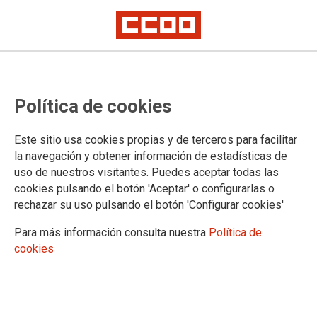
La FSS-CCOO y el Consejo de
Política de cookies
Colegios Veterinarios se
comprometen a abordar
Este sitio usa cookies propias y de terceros para facilitar
conjuntamente mejoras para el
la navegación y obtener información de estadísticas de
uso de nuestros visitantes. Puedes aceptar todas las
sector
cookies pulsando el botón 'Aceptar' o configurarlas o
rechazar su uso pulsando el botón 'Configurar cookies'
El secretario general de la FSS-CCOO, Humberto Muñoz, y
Para más información consulta nuestra
Política de
su responsable de Negociación Colectiva, Jesús Cabrera, se
cookies
han reunido con el presidente del Consejo General de
Colegios Veterinarios, Gonzalo Moreno del Val, para abordar
materias de vital importancia sobre la situación actual del
sector y sus profesionales.