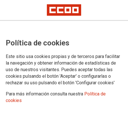
MADRID
La Justicia da la razón a CCOO y
Política de cookies
determina que una terapeuta
ocupacional del Hospital Niño
Este sitio usa cookies propias y de terceros para facilitar
la navegación y obtener información de estadísticas de
Jesús cesada como interina, debe
uso de nuestros visitantes. Puedes aceptar todas las
cookies pulsando el botón 'Aceptar' o configurarlas o
recibir indemnización
rechazar su uso pulsando el botón 'Configurar cookies'
La sentencia del Juzgado número 22 de Madrid abre la puerta a grandes
Para más información consulta nuestra
Política de
sumas de dinero en indemnizaciones a interinos que no han obtenido
plaza y que llevaban años ocupando más de 8000 puestos en el
cookies
SERMAS
El juzgado número 22 del Contencioso-Administrativo ha
dado la razón a CCOO Sanidad Madrid y sentencia que el
Servicio Madrileño de Salud (SERMAS) deberá indemnizar