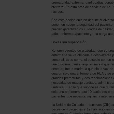
prematuridad extrema, cardiopatías congén
etcétera. En esta área de servicio de La 
nacidos.
Con esta acción quieren denunciar diversa
ponen en riesgo la seguridad del paciente y
pueden garantizar los cuidados de calidad,
ratios enfermera/paciente y a la carga asis
Boxes sin supervisión
Refieren eventos de gravedad, que se prod
enfermería se ve obligada a desplazarse pa
personal, tales como: el episodio con un 
que tuvo una pausa respiratoria sin que nin
detectar, fue la madre la que dio la voz d
dejaron solo una enfermera de REA y se p
grandes prematuros y dos reanimaciones
necesidad de masaje cardiaco, administrac
umbilical. Eso lo que supone es que duran
solo una enfermera para 10 pacientes en 
pacientes que necesita vigilancia intensiv
La Unidad de Cuidados Intensivos (CIN) co
boxes de 4 pacientes y 12 habitaciones ind
paciente en Cuidados Intensivos debería 