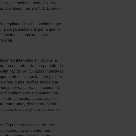
itas, alteraciones neurológicas,
Paz atendieron, en 2024, 1516 recién
s irregularidades y situaciones que
 la carga asistencial por la que no
 debido al incumplimiento de las
tencial.
ucen en intervalos en los que la
ra atender otras tareas por falta de
recién nacido de Cuidados Intensivos
gún profesional sanitario lo pudiera
e alarma; o tres noches en los que
rodujeron varias reanimaciones de
 cardiopulmonares avanzadas con
ión de adrenalina y canalización
te, entre una y dos horas, había
cuidados básicos y otra para ocho
a.
n 23 puestos divididos en tres
ividuales. La ratio enfermera-
ser de máximo dos pacientes por