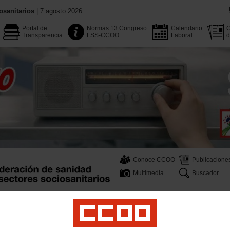
osanitarios
| 7 agosto 2026.
Portal de
Normas 13 Congreso
Calendario
C
Transparencia
FSS-CCOO
Laboral
d
Conoce CCOO
Publicacione
Multimedia
Buscador
Área Pública
Empleo
Profesionales
Salud Laboral
Formación
Juventud