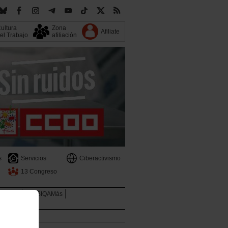
ultura
Zona
Afiliate
el Trabajo
afiliación
s
Servicios
Ciberactivismo
13 Congreso
Mujeres
LGTBIQAMás