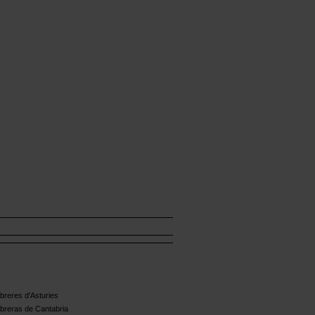
reres d'Asturies
breras de Cantabria