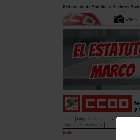
Federación de Sanidad y Sectores Soci
Web TV
Inicio
Negociación Colectiva
Campañas
Sala de Prensa Virtual
Inicio