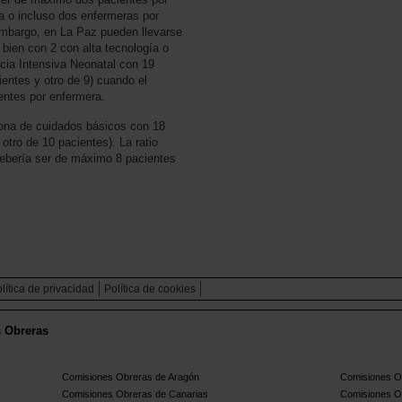
a o incluso dos enfermeras por
embargo, en La Paz pueden llevarse
 bien con 2 con alta tecnología o
ncia Intensiva Neonatal con 19
entes y otro de 9) cuando el
ntes por enfermera.
zona de cuidados básicos con 18
otro de 10 pacientes). La ratio
ebería ser de máximo 8 pacientes
lítica de privacidad
Política de cookies
s Obreras
Comisiones Obreras de Aragón
Comisiones Ob
Comisiones Obreras de Canarias
Comisiones O