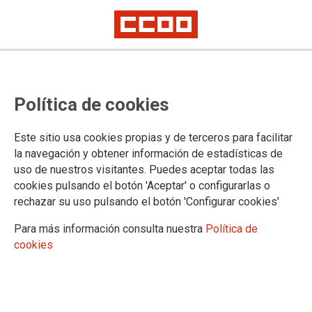
La lucha por la igualdad no acaba
Política de cookies
el 8M, empieza con el éxito de la
huelga y de las movilizaciones
Este sitio usa cookies propias y de terceros para facilitar
convocadas
la navegación y obtener información de estadísticas de
uso de nuestros visitantes. Puedes aceptar todas las
No es posible que las mujeres sigan siendo prisioneras del contrato
cookies pulsando el botón 'Aceptar' o configurarlas o
parcial obligado
rechazar su uso pulsando el botón 'Configurar cookies'
CCOO llama a secudar la huelga en los centros de trabajo y las
movilizaciones sociales para decirle al gobierno, a los partidos y a los
Para más información consulta nuestra
Política de
lobbies que “queremos una sociedad libre e igualitaria, que hable en
femenino y donde sin miedo hombres y mujeres podamos decir que
cookies
hemos alcanzado la plenitud de derechos como trabajadores y
trabajadoras de primera”
02/03/2018.