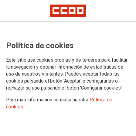
CCOO denuncia el abandono del
Política de cookies
personal administrativo de
Atención Primaria del SMS y exige
Este sitio usa cookies propias y de terceros para facilitar
medidas urgentes
la navegación y obtener información de estadísticas de
uso de nuestros visitantes. Puedes aceptar todas las
cookies pulsando el botón 'Aceptar' o configurarlas o
La Federación de Sanidad y Sectores Sociosanitarios de
rechazar su uso pulsando el botón 'Configurar cookies'
CCOO en la Región de Murcia denuncia la situación límite
que está soportando el personal administrativo de Atención
Para más información consulta nuestra
Política de
Primaria del Servicio Murciano de Salud (SMS), un colectivo
cookies
esencial que continúa siendo uno de los grandes olvidados
del sistema sanitario.
27/03/2026.