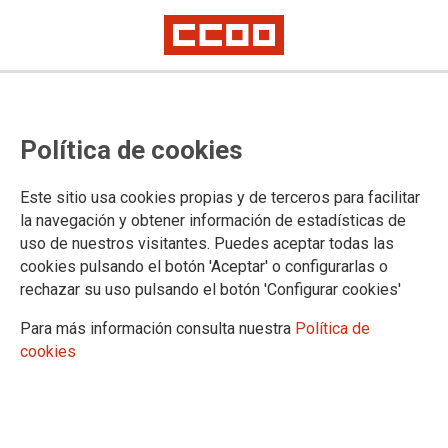
CCOO no aprueba la Oferta
Política de cookies
Pública de Empleo del Servicio
Murciano de Salud 2025
Este sitio usa cookies propias y de terceros para facilitar
la navegación y obtener información de estadísticas de
uso de nuestros visitantes. Puedes aceptar todas las
CCOO considera que con esta OPE no se resuelve la tasa de
cookies pulsando el botón 'Aceptar' o configurarlas o
temporalidad del SMS que sigue alrededor del 30%. Además
rechazar su uso pulsando el botón 'Configurar cookies'
el reparto del 20% adicional de la Tasa de reposición no es
equitativo.
Para más información consulta nuestra
Política de
cookies
24/11/2025.