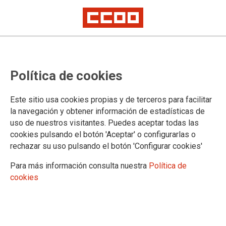
CCOO no aprueba la Oferta
Política de cookies
Pública de Empleo del Servicio
Murciano de Salud 2025
Este sitio usa cookies propias y de terceros para facilitar
la navegación y obtener información de estadísticas de
uso de nuestros visitantes. Puedes aceptar todas las
CCOO considera que con esta OPE no se resuelve la tasa de
cookies pulsando el botón 'Aceptar' o configurarlas o
temporalidad del SMS que sigue alrededor del 30%. Además
rechazar su uso pulsando el botón 'Configurar cookies'
el reparto del 20% adicional de la Tasa de reposición no es
equitativo.
Para más información consulta nuestra
Política de
cookies
24/11/2025.