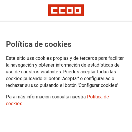
Aprobada a suba salarial do 0,5%
Política de cookies
pendente para os empregados
públicos
Este sitio usa cookies propias y de terceros para facilitar
la navegación y obtener información de estadísticas de
[01/07/2025]. O persoal do SERGAS cobrará con efectos retroactivos ao
uso de nuestros visitantes. Puedes aceptar todas las
1 de xaneiro do 2024 o 0,5% de subida salarial pendente
cookies pulsando el botón 'Aceptar' o configurarlas o
rechazar su uso pulsando el botón 'Configurar cookies'
01/07/2025.
Para más información consulta nuestra
Política de
O consello de Ministros aprobou
cookies
hoxe martes 01.07.25 a
suba
salarial pendente do 0,5%
para os
empregados e empregadas públicos
con efectos retroactivos ao 1 de
xaneiro do 2024
.