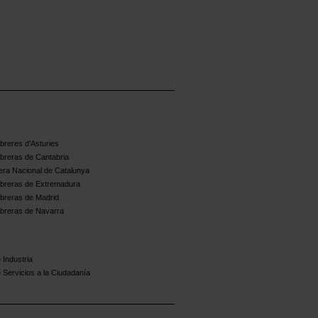
reres d'Asturies
breras de Cantabria
ra Nacional de Catalunya
breras de Extremadura
breras de Madrid
breras de Navarra
 Industria
 Servicios a la Ciudadanía