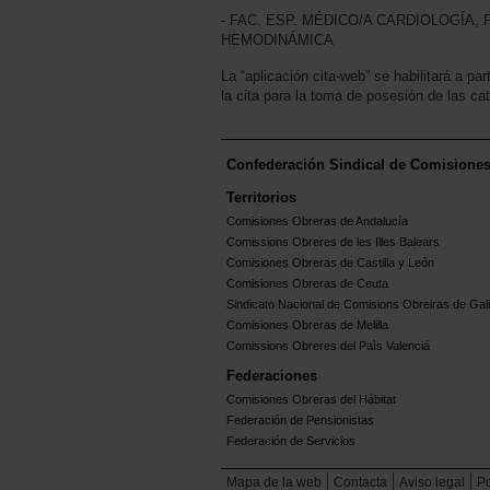
- FAC. ESP. MÉDICO/A CARDIOLOGÍA,
HEMODINÁMICA
La “aplicación cita-web” se habilitará a par
la cita para la toma de posesión de las ca
Confederación Sindical de Comisione
Territorios
Comisiones Obreras de Andalucía
Comissions Obreres de les Illes Balears
Comisiones Obreras de Castilla y León
Comisiones Obreras de Ceuta
Sindicato Nacional de Comisions Obreiras de Gali
Comisiones Obreras de Melilla
Comissions Obreres del Paìs Valenciá
Federaciones
Comisiones Obreras del Hábitat
Federación de Pensionistas
Federación de Servicios
Mapa de la web
Contacta
Aviso legal
Po