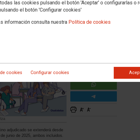
oluciones de nombramiento de
todas las cookies pulsando el botón 'Aceptar' o configurarlas o 
pulsando el botón 'Configurar cookies'
ación de Osakidetza (IV)
s información consulta nuestra
Política de cookies
 de cookies
Configurar cookies
Acep
tza
tino adjudicado se extenderá desde
 de junio de 2025, ambos incluidos.