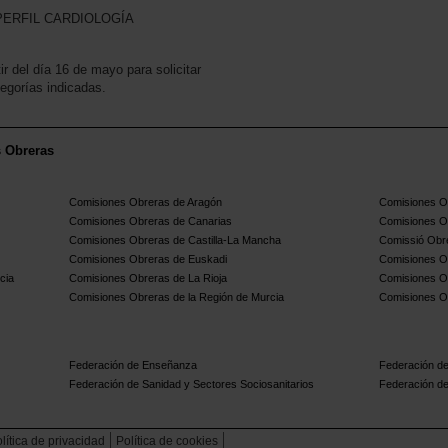
 PERFIL CARDIOLOGÍA
tir del día 16 de mayo para solicitar
tegorías indicadas.
s Obreras
Comisiones Obreras de Aragón
Comisiones Ob
Comisiones Obreras de Canarias
Comisiones O
Comisiones Obreras de Castilla-La Mancha
Comissió Obre
Comisiones Obreras de Euskadi
Comisiones O
cia
Comisiones Obreras de La Rioja
Comisiones O
Comisiones Obreras de la Región de Murcia
Comisiones O
Federación de Enseñanza
Federación de
Federación de Sanidad y Sectores Sociosanitarios
Federación de
lítica de privacidad
Política de cookies