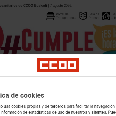
iosanitarios de CCOO Euskadi
| 7 agosto 2026.
Portal de
Sala de
Ser
Transparencia
Prensa
a l
Conoce CCOO
Federacione
Calendario
Convenios
tica de cookies
rmación
Profesionales
Jóvenes
Mujeres
LGTBIQAMás
Salud Laboral
Pub
io usa cookies propias y de terceros para facilitar la navegación
 información de estadísticas de uso de nuestros visitantes. Pu