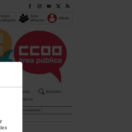
vicios
Zona
Afíliate
a afiliación
afiliación
s
Multimedia
Buscador
13 Congreso
licaciones y Documentos
 y
edes