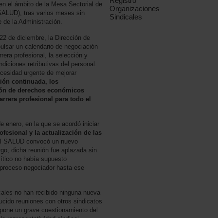
Registro
n el ámbito de la Mesa Sectorial de
Organizaciones
SALUD), tras varios meses sin
Sindicales
 de la Administración.
22 de diciembre, la Dirección de
sar un calendario de negociación
era profesional, la selección y
diciones retributivas del personal.
ecesidad urgente de mejorar
ción continuada, los
ción de derechos económicos
carrera profesional para todo el
e enero, en la que se acordó iniciar
ofesional y la actualización de las
el SALUD convocó un nuevo
go, dicha reunión fue aplazada sin
lítico no había supuesto
 proceso negociador hasta ese
cales no han recibido ninguna nueva
ucido reuniones con otros sindicatos
upone un grave cuestionamiento del