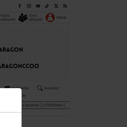
vicios
Zona
Afíliate
a afiliación
afiliación
s
Multimedia
Buscador
Contacta
enes
Mujeres e Igualdad
LGTBIQAMas