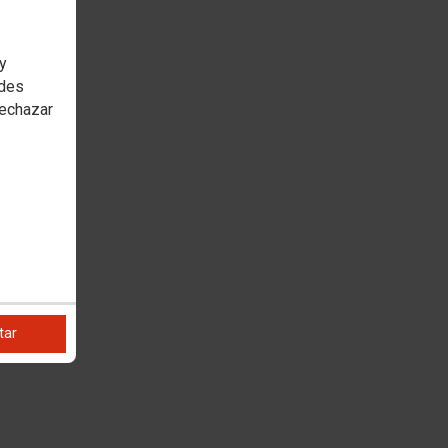
 y
edes
rechazar
tar