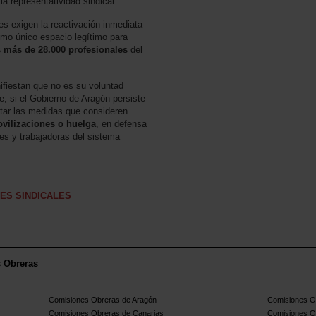
la representatividad sindical.
tes exigen la reactivación inmediata
omo único espacio legítimo para
s más de 28.000 profesionales
del
ifiestan que no es su voluntad
ue, si el Gobierno de Aragón persiste
ptar las medidas que consideren
vilizaciones o huelga
, en defensa
res y trabajadoras del sistema
NES SINDICALES
s Obreras
Comisiones Obreras de Aragón
Comisiones Ob
Comisiones Obreras de Canarias
Comisiones O