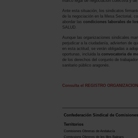
marco legal de negociación colectiva y de 
Ante esta situación, los sindicatos firman
de la negociación en la Mesa Sectorial, c
abordar las
condiciones laborales de lo
SALUD.
Aunque las organizaciones sindicales man
perjudicar a la ciudadanía, advierten de q
en esta actitud, se verán obligadas a ado
oportunas, incluida la
convocatoria de mo
de los derechos del conjunto de trabajado
sanitario público aragonés.
Consulta el REGISTRO ORGANIZACIO
Confederación Sindical de Comisione
Territorios
Comisiones Obreras de Andalucía
Comissions Obreres de les Illes Balears