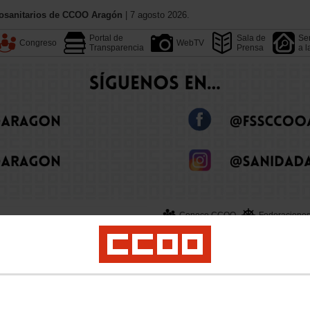
iosanitarios de CCOO Aragón
| 7 agosto 2026.
Portal de
Sala de
Ser
Congreso
WebTV
Transparencia
Prensa
a l
Conoce CCOO
Federacione
Calendario
Convenios
Dependencia
Sanidad Privada
Tu Sección Sindical
Empleo
Formación
Jóv