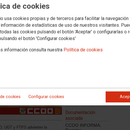
a negociación en la Mesa
tica de cookies
 riesgo los acuerdos laborales
io usa cookies propias y de terceros para facilitar la navegación
 información de estadísticas de uso de nuestros visitantes. Pu
todas las cookies pulsando el botón 'Aceptar' o configurarlas o 
pulsando el botón 'Configurar cookies'
s información consulta nuestra
Política de cookies
 de cookies
Configurar cookies
Acep
Documentación
asociada
CCOO INFORMA.
O, UGT y FTPS advierten la