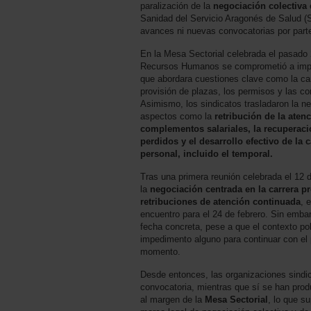
paralización de la
negociación colectiva
e
Sanidad del Servicio Aragonés de Salud (
avances ni nuevas convocatorias por parte
En la Mesa Sectorial celebrada el pasado 
Recursos Humanos se comprometió a impul
que abordara cuestiones clave como la carr
provisión de plazas, los permisos y las con
Asimismo, los sindicatos trasladaron la n
aspectos como la
retribución de la aten
complementos salariales, la recupera
perdidos y el desarrollo efectivo de la 
personal, incluido el temporal.
Tras una primera reunión celebrada el 12 d
la
negociación centrada en la carrera pr
retribuciones de atención continuada
, 
encuentro para el 24 de febrero. Sin embar
fecha concreta, pese a que el contexto po
impedimento alguno para continuar con el
momento.
Desde entonces, las organizaciones sindi
convocatoria, mientras que sí se han prod
al margen de la
Mesa Sectorial
, lo que s