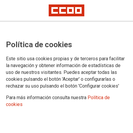
Bolsa SAS 2026: Convocatoria de
Política de cookies
determinadas categorías
Este sitio usa cookies propias y de terceros para facilitar
La FSS-CCOO Andalucía te informa que en el BOJA número
la navegación y obtener información de estadísticas de
75 de 21 de abril se publica la Resolución de 15 de abril de
uso de nuestros visitantes. Puedes aceptar todas las
2026, de la Dirección General de Personal del Servicio
cookies pulsando el botón 'Aceptar' o configurarlas o
Andaluz de Salud, por la que se convoca la Bolsa de
rechazar su uso pulsando el botón 'Configurar cookies'
determinado personal estatutario, para la selección temporal
y promoción interna de las plazas básicas de los centros
Para más información consulta nuestra
Política de
sanitarios del SAS, de las siguientes categorías.
cookies
21/04/2026.