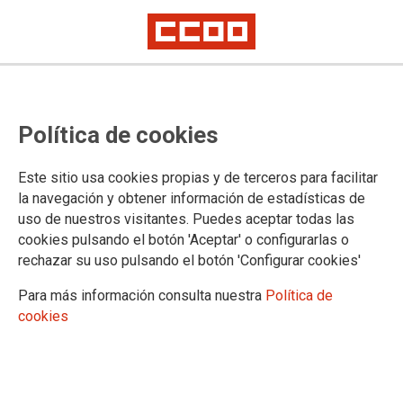
CCOO, sindicatos y Marea Blanca
Política de cookies
inician movilizaciones contra la
falta de contrataciones para este
Este sitio usa cookies propias y de terceros para facilitar
verano, la situación caótica de la
la navegación y obtener información de estadísticas de
uso de nuestros visitantes. Puedes aceptar todas las
Bolsa del SAS y el deterioro de la
cookies pulsando el botón 'Aceptar' o configurarlas o
sanidad pública
rechazar su uso pulsando el botón 'Configurar cookies'
Para más información consulta nuestra
Política de
cookies
La bajada de contratos con respecto a 2024, el cada vez más
largo “período vacacional” desde junio hasta octubre y la falta
de actualización de los contratos ponen contra las cuerdas al
Sistema Sanitario Público, a los usuarios y a los
profesionales del Servicio Andaluz de Salud (SAS). Las