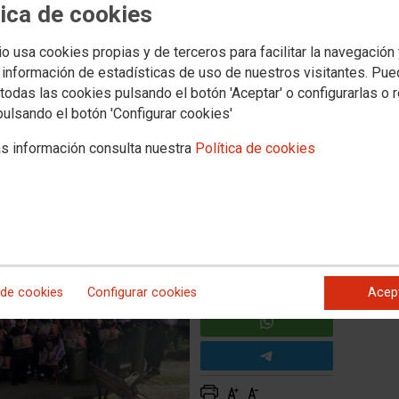
gados de Avinyó en apoyo a
tica de cookies
io usa cookies propias y de terceros para facilitar la navegación
 información de estadísticas de uso de nuestros visitantes. Pu
todas las cookies pulsando el botón 'Aceptar' o configurarlas o 
cretaría de Dones de la CONC. Entre las más de 60 mujeres
cudieron en representación de la Federación de Sanidad y
pulsando el botón 'Configurar cookies'
CCOO), la secretaria de Mujer, Silvia Espinosa, y otras
acudió una comitiva de CCOO Aragón, con su secretaria de
s información consulta nuestra
Política de cookies
 de cookies
Configurar cookies
Acep