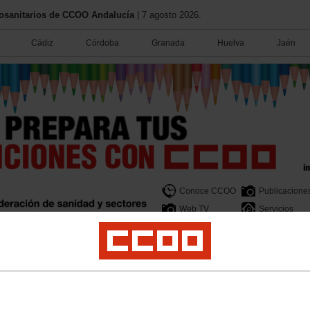
iosanitarios de CCOO Andalucía
| 7 agosto 2026.
Cádiz
Córdoba
Granada
Huelva
Jaén
Conoce CCOO
Publicacione
Web TV
Servicios
Formación
Legislación
Salud Laboral
Juventud
Mujeres y LGTBI
Campaña
de CCOO se manifiestan a las