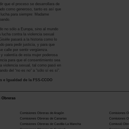
idir que el proceso se desarrollara de
gado como generoso, tanto es así que
e lucha para siempre: Madame
bando.
o no sólo a Europa, sino al mundo
 lucha contra la violencia sexual
isèle pasará a la historia como lo
do para pedir justicia, y para que
e calle por sentir vergüenza.
 y valentía de esta mujer poderosa
ncia para que el consentimiento sea
 la violencia sexual, tal como pasó en
do del “no es no” a ”sólo sí es sí”.
es e Igualdad de la FSS-CCOO
s Obreras
Comisiones Obreras de Aragón
Comisiones Ob
Comisiones Obreras de Canarias
Comisiones O
Comisiones Obreras de Castilla-La Mancha
Comissió Obre