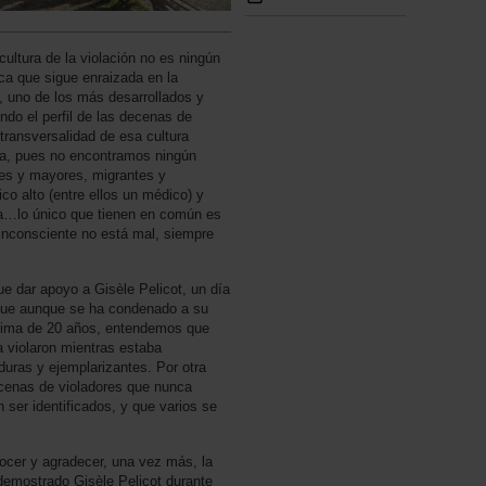
cultura de la violación no es ningún
ica que sigue enraizada en la
, uno de los más desarrollados y
ndo el perfil de las decenas de
 transversalidad de esa cultura
pa, pues no encontramos ningún
nes y mayores, migrantes y
co alto (entre ellos un médico) y
ia…lo único que tienen en común es
inconsciente no está mal, siempre
ue dar apoyo a Gisèle Pelicot, un día
rque aunque se ha condenado a su
xima de 20 años, entendemos que
 violaron mientras estaba
duras y ejemplarizantes. Por otra
ecenas de violadores que nunca
 ser identificados, y que varios se
nocer y agradecer, una vez más, la
a demostrado Gisèle Pelicot durante