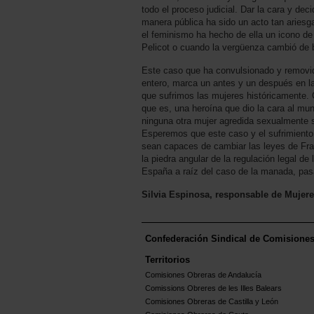
todo el proceso judicial. Dar la cara y dec
manera pública ha sido un acto tan aries
el feminismo ha hecho de ella un icono d
Pelicot o cuando la vergüenza cambió de 
Este caso que ha convulsionado y removid
entero, marca un antes y un después en la
que sufrimos las mujeres históricamente. G
que es, una heroína que dio la cara al mun
ninguna otra mujer agredida sexualmente s
Esperemos que este caso y el sufrimiento
sean capaces de cambiar las leyes de Fra
la piedra angular de la regulación legal de
España a raíz del caso de la manada, pasan
Silvia Espinosa, responsable de Mujer
Confederación Sindical de Comisione
Territorios
Comisiones Obreras de Andalucía
Comissions Obreres de les Illes Balears
Comisiones Obreras de Castilla y León