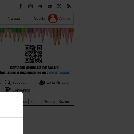
Málaga
Sevilla
Afíliate
s
Buscador
Zona Afiliación
Convenios
s
Publicaciones
Sala de Prensa
Buzón