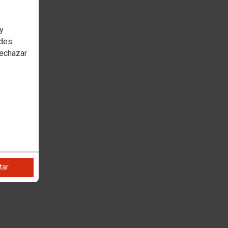
 y
edes
rechazar
tar