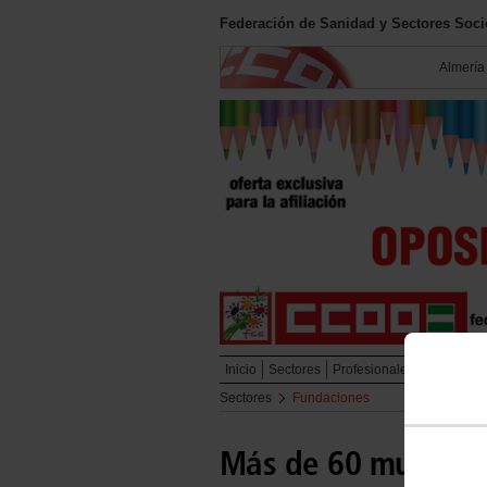
Federación de Sanidad y Sectores Soc
Almería
Inicio
Sectores
Profesionales
Empleo
Sectores
Fundaciones
Más de 60 mujeres 