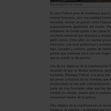
Manifestación en Avinyó.
El caso Pelicot pone de manifiesto que la 
invento feminista, sino una realidad histór
sociedad, incluso en países como Francia
supuestamente igualitarios del mundo. Vie
violadores de Gisèle queda a las claras la
machista universal que atraviesa y empa
perfil común. Entre ellos se cuentan jóve
franceses, con nivel profesional y económi
bajo, casados y solteros, padres de famil
pensar que mantener sexo con una mujer 
que su marido te dé permiso.
Uno de los objetivos de la manifestación f
después de que se dictara sentencia, po
exmarido, Domique Pelicot, a la pena má
las penas a muchos de los hombres que la
inconsciente no han sido suficientemente 
parte, es muy frustrante saber que hay d
tendrán su castigo, puesto que no pudieron
encuentren huidos de la justicia.
Otro objetivo de la manifestación es reco
fortaleza, la valentía y la dignidad que h