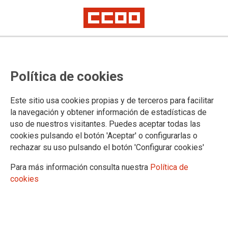
CCOO, SATSE, CSIF y UGT se
Política de cookies
movilizan el 22 de mayo ante el
incumplimiento del SAS del Pacto
Este sitio usa cookies propias y de terceros para facilitar
por la Atención Primaria y la
la navegación y obtener información de estadísticas de
uso de nuestros visitantes. Puedes aceptar todas las
carrera profesional
cookies pulsando el botón 'Aceptar' o configurarlas o
rechazar su uso pulsando el botón 'Configurar cookies'
Tras el gran respaldo de las movilizaciones del día 16 de mayo en los
principales hospitales de Andalucía, las cuatro organizaciones
Para más información consulta nuestra
Política de
sindicales, “ante la pasividad” del Servicio Andaluz de Salud (SAS) y de
la Consejería de Salud, que “están impidiendo” el desarrollo e
cookies
implantación del Pacto, convocan nuevas concentraciones en todas las
provincias para el miércoles 22 de mayo.
21/05/2024.